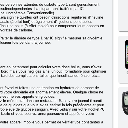
es personnes atteintes de diabète type 1 sont généralement
nsulinodépendantes. La plupart sont traitées par IC
Insulinothérapie Conventionnelle).
ela signifie qu'elles ont besoin d'injections régulières d'insuline
asale (à effet lent) et également d'injections ponctuelles
'insuline bolus (à effet rapide) pour compenser leurs apports en
hydrates de carbone.
raiter le diabète de type 1 par IC signifie mesurer sa glycémie
lusieur fois pendant la journée:
ent en instantané pour calculer votre dose bolus, vous n'avez
 bord mais vous négligez ainsi un outil formidable pour optimiser
 tard des complications telles que l'insuffisance rénale, etc...
nt favori et faites une estimation en hydrates de carbone de
ard votre glycémie est anormalement élevée. Quelque chose ne
-estimé vos apports en glucides.
e même plat dans ce restaurant. Sans votre journal il aurait
bre de glucides que vous aviez estimé la fois précédente et pour
trop élevé de glucose sanguin. Avec Sidiary sur votre PocketPC
facile et vous pourrez ainsi poursuivre et apprécier votre
votre appareil mobile vous permet de vérifier vos constantes à