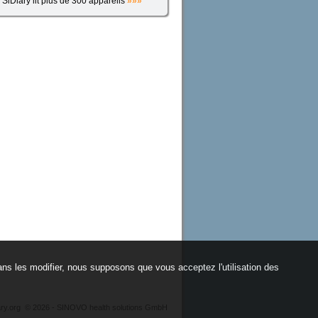
SiDiary lit plus de 300 appareils
»»»
ans les modifier, nous supposons que vous acceptez l'utilisation des
ary.org
©
2026 - SINOVO health solutions GmbH