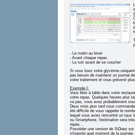
L
i
(
C
b
d
T
p
- Le matin au lever
- Avant chaque repas
- Le soir avant de se coucher
Si vous lisez votre glycémie uniquem
pas besoin de maintenir un journal de
votre traitement et vous prévenir plus
Exemple I:
Vous êtes à table dans votre restaura
votre repas. Quelques heures plus t
va pas, vous avez probablement sous
Deux mois plus tard vous commandez l
été difficile de vous rappeler le nom
lequel vous aviez rencontré un taux 
ou Smartphone, l'estimation sera très 
repas...
Posséder une version de SiDiary sur 
n'importe quel moment de la journée.