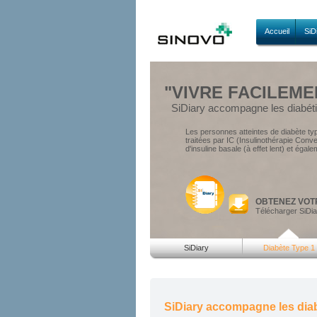
Accueil
SiD
"VIVRE FACILEME
SiDiary accompagne les diabéti
Les personnes atteintes de diabète ty
traitées par IC (Insulinothérapie Conven
d'insuline basale (à effet lent) et égal
OBTENEZ VOT
Télécharger SiDiar
SiDiary
Diabète Type 1
SiDiary accompagne les diab