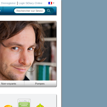
|
S'enregistrer
Login SiDiary-Online
x
Non-voyants
Pompes