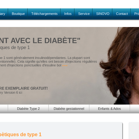
iary
Boutique
Téléchargements
Infos
Service
SINOVO
Contact
Pri
NT AVEC LE DIABÈTE"
ques de type 1
pe 1 sont généralement insulinodépendantes. La plupart sont
tionnelle). Cela signifie qu'elles ont besoin d'injections régulières
ement d'injections ponctuelles d'insuline bol
»»»
RE EXEMPLAIRE GRATUIT!
y Version 6 ici
Diabète Type 2
Diabète gestationnel
Enfants & Ados
ètiques de type 1