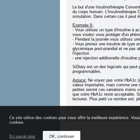
Le but d'une Insulinothérapie Convent
du corps humain. L'Insulinothérapie C
simulation. Dans certain cas il peut êt
Exemple II:
- Vous utilisez un type d'insuline à a
vous voulez vous protéger d'un phén
- Pendant la journée vous utilisez un
- Vous prenez une insuline de type a
glycémique post-prandial et ne pas 
l'injection.
- une injection additionelle d'insuline
SiDiary est un des logiciels qui peut
programmables.
Astuce:
Ne voyez pas votre HbA1c (c
valeur importante, mais comme une re
petites seront ces variations moins 
que votre HbA1c reste acceptable. Si
lectures. Plus petit ce nombre est, pl
Cliquez ici pour télécharger la versi
Ce site utilise des cookies pour vous offrir la meilleure expérience. V
cookies.
En savoir plus
OK, continuer