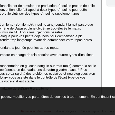
ionnelle est de simuler une production d'insuline proche de celle
onventionnelle fait appel à deux types d'insuline pour cette
re utile d'utiliser des types d'insuline supplémentaires:
ction lente (Semilente®, insuline zinc) pendant la nuit parce que
omène de Dawn et d'une glycémie trop élevée le matin.
e insuline NPH pour vos injections basales.
nalogue pour vos petits déjeuners pour compenser le pic
attendre trop longtemps avant de commencer votre repas après
 pendant la journée pour les autres repas.
 prendre en charge de tels besoins avec quatre types d'insulines
oncentration en glucose sanguin sur trois mois) comme la seule
présentation des variations de votre glycémie aussi! Plus
vous serez sujet à des problèmes oculaires et neurologiques bien
Diary vous assiste dans le contrôle de l'écart type de vos
us votre état est stable.
on adware de
SiDiary 6
gratuitement!
ous pouvez modifier vos paramètres de cookies à tout moment. En continuant s
Rétractation d'un contrat
Mentions légales
Conditions générales
sidi