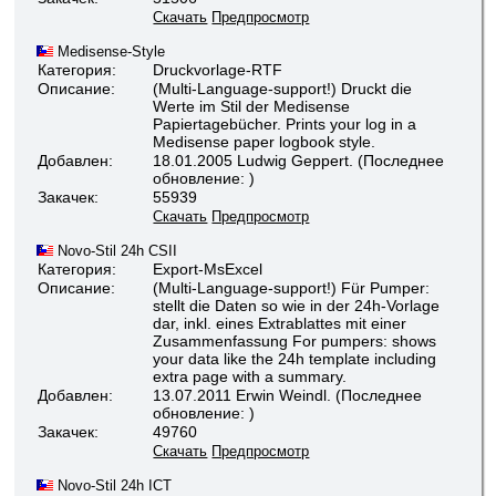
Скачать
Предпросмотр
Medisense-Style
Категория:
Druckvorlage-RTF
Описание:
(Multi-Language-support!) Druckt die
Werte im Stil der Medisense
Papiertagebücher. Prints your log in a
Medisense paper logbook style.
Добавлен:
18.01.2005 Ludwig Geppert. (Последнее
обновление: )
Закачек:
55939
Скачать
Предпросмотр
Novo-Stil 24h CSII
Категория:
Export-MsExcel
Описание:
(Multi-Language-support!) Für Pumper:
stellt die Daten so wie in der 24h-Vorlage
dar, inkl. eines Extrablattes mit einer
Zusammenfassung For pumpers: shows
your data like the 24h template including
extra page with a summary.
Добавлен:
13.07.2011 Erwin Weindl. (Последнее
обновление: )
Закачек:
49760
Скачать
Предпросмотр
Novo-Stil 24h ICT