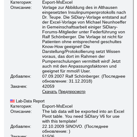
Категория:
Export-MsExcel
Описание:
Vorlage zur Abbildung des in Althausen
eingesetzten Insulinpumpenprotokolls nach
Dr. Teupe. Die SiDiary-Vorlage entstand auf
der Excel-Vorlage von Michael Neunhoeffer
in Gemeinschaftsarbeit einiger SiDiary-
Forums-Mitglieder unter Federführung von
Ralf Schönberger. Die Vorlage ist nicht für
Patienten ohne entsprechend geschultes
Know-How geeignet! Die
Darstellung/Protokollierung setzt Wissen
voraus, das dort im Rahmen der
Pumpenschulungen vermittelt wird! Jetzt
auch mit den Anpassungsfaktoren und
geeignet für mmol/l User.
Добавлен:
07.09.2007 Ralf Schönberger. (Последнее
обновление: 31.12.2018)
Закачек:
42059
Скачать
Предпросмотр
Lab-Data Report
Категория:
Export-MsExcel
Описание:
The lab data will be exported into an Excel
Pivot table. You need SiDIary V6 for use
with this template!
Добавлен:
22.10.2009 SINOVO. (Последнее
обновление: )
Закачек:
51506