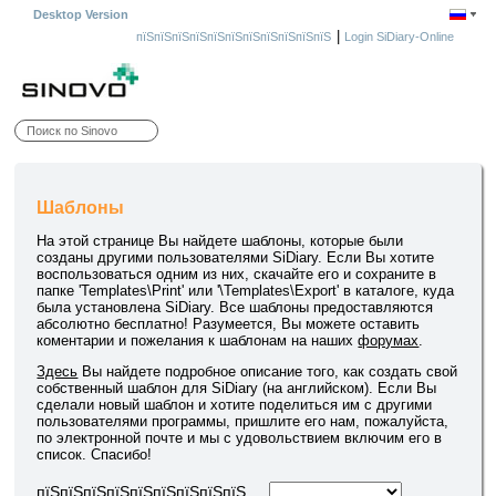
Desktop Version
|
пїЅпїЅпїЅпїЅпїЅпїЅпїЅпїЅпїЅпїЅпїЅ
Login SiDiary-Online
Шаблоны
На этой странице Вы найдете шаблоны, которые были
созданы другими пользователями SiDiary. Если Вы хотите
воспользоваться одним из них, скачайте его и сохраните в
папке 'Templates\Print' или '\Templates\Export' в каталоге, куда
была установлена SiDiary. Все шаблоны предоставляются
абсолютно бесплатно! Разумеется, Вы можете оставить
коментарии и пожелания к шаблонам на наших
форумах
.
Здесь
Вы найдете подробное описание того, как создать свой
собственный шаблон для SiDiary (на английском). Если Вы
сделали новый шаблон и хотите поделиться им с другими
пользователями программы, пришлите его нам, пожалуйста,
по электронной почте и мы с удовольствием включим его в
список. Спасибо!
пїЅпїЅпїЅпїЅпїЅпїЅпїЅпїЅпїЅ