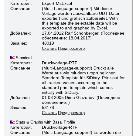
Категория:
Export-MsExcel
Описание:
(Multi-Language-support!) Mit dieser
Vorlage werden auswählbare UDT-Daten
exportiert und grafisch aufbereitet. With
this template the selectable data will be
exported to and graphed by Excel.
Добавлен:
17.04.2012 Ralf Schönberger. (Последнее
обновление: 18.04.2017)
Закачек:
48019
Скачать
Предпросмотр
Standard
Категория:
Druckvorlage-RTF
Описание:
(Multi-Language-support!) Druckt alle
Werte aus wie mit dem ursprünglichen
Standard-Template für SiDiary. Print-out for
all tracked values according to the
standard print template which comes
initially with SiDiary.
Добавлен:
01.03.2005 Dima Glazunov. (Последнее
обновление: )
Закачек:
53178
Скачать
Предпросмотр
Stats & Graphs with Basal Profile
Категория:
Druckvorlage-RTF
Описание:
(Multi-Language-support!) Es werden die