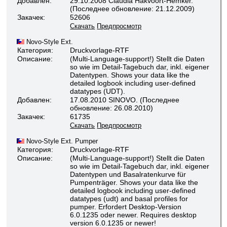
Добавлен:
29.10.2008 Claudia Hakvoort-Hemker.
(Последнее обновление: 21.12.2009)
Закачек:
52606
Скачать
Предпросмотр
Novo-Style Ext.
Категория:
Druckvorlage-RTF
Описание:
(Multi-Language-support!) Stellt die Daten
so wie im Detail-Tagebuch dar, inkl. eigener
Datentypen. Shows your data like the
detailed logbook including user-defined
datatypes (UDT).
Добавлен:
17.08.2010 SINOVO. (Последнее
обновление: 26.08.2010)
Закачек:
61735
Скачать
Предпросмотр
Novo-Style Ext. Pumper
Категория:
Druckvorlage-RTF
Описание:
(Multi-Language-support!) Stellt die Daten
so wie im Detail-Tagebuch dar, inkl. eigener
Datentypen und Basalratenkurve für
Pumpenträger. Shows your data like the
detailed logbook including user-defined
datatypes (udt) and basal profiles for
pumper. Erfordert Desktop-Version
6.0.1235 oder newer. Requires desktop
version 6.0.1235 or newer!