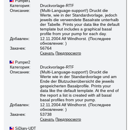
Pumper1
Категория:
Druckvorlage-RTF
Описание:
(Multi-Language-support!) Druckt die
Werte, wie in der Standardvorlage, jedoch
jeweils die verwendete Basalrate unterhalb
der Tabelle. Prints your data like the default
template but includes a graphical basal
profile from your pump for each day.
Добавлен:
12.11.2004 Alf Windhorst. (Последнее
обновление: )
Закачек:
56764
Скачать
Предпросмотр
Pumper2
Категория:
Druckvorlage-RTF
Описание:
(Multi-Language-support!) Druckt die
Werte wie in der Standardvorlage und am
Ende der Blutzuckerübersicht die jeweils
gespeicherten Basalprofile. Prints your
data like the default template. At the end of
the report a list is created with all basal
basal profiles from your pump.
Добавлен:
12.11.2004 Alf Windhorst. (Последнее
обновление: )
Закачек:
53738
Скачать
Предпросмотр
SiDiary-UDT