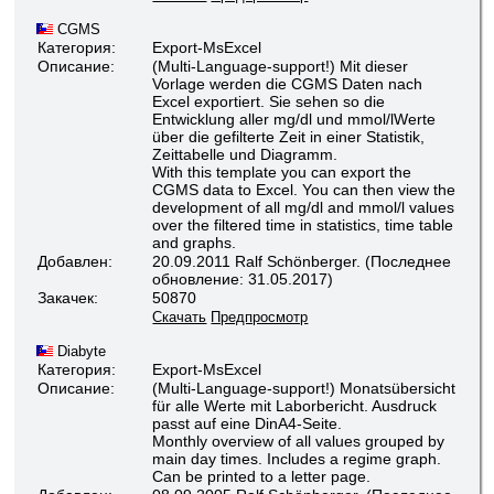
CGMS
Категория:
Export-MsExcel
Описание:
(Multi-Language-support!) Mit dieser
Vorlage werden die CGMS Daten nach
Excel exportiert. Sie sehen so die
Entwicklung aller mg/dl und mmol/lWerte
über die gefilterte Zeit in einer Statistik,
Zeittabelle und Diagramm.
With this template you can export the
CGMS data to Excel. You can then view the
development of all mg/dl and mmol/l values
over the filtered time in statistics, time table
and graphs.
Добавлен:
20.09.2011 Ralf Schönberger. (Последнее
обновление: 31.05.2017)
Закачек:
50870
Скачать
Предпросмотр
Diabyte
Категория:
Export-MsExcel
Описание:
(Multi-Language-support!) Monatsübersicht
für alle Werte mit Laborbericht. Ausdruck
passt auf eine DinA4-Seite.
Monthly overview of all values grouped by
main day times. Includes a regime graph.
Can be printed to a letter page.