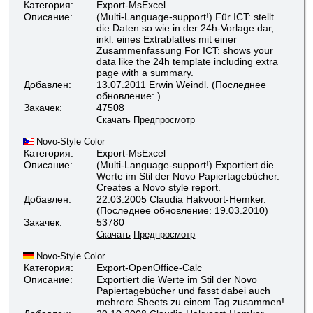
Категория:
Export-MsExcel
Описание:
(Multi-Language-support!) Für ICT: stellt
die Daten so wie in der 24h-Vorlage dar,
inkl. eines Extrablattes mit einer
Zusammenfassung For ICT: shows your
data like the 24h template including extra
page with a summary.
Добавлен:
13.07.2011 Erwin Weindl. (Последнее
обновление: )
Закачек:
47508
Скачать
Предпросмотр
Novo-Style Color
Категория:
Export-MsExcel
Описание:
(Multi-Language-support!) Exportiert die
Werte im Stil der Novo Papiertagebücher.
Creates a Novo style report.
Добавлен:
22.03.2005 Claudia Hakvoort-Hemker.
(Последнее обновление: 19.03.2010)
Закачек:
53780
Скачать
Предпросмотр
Novo-Style Color
Категория:
Export-OpenOffice-Calc
Описание:
Exportiert die Werte im Stil der Novo
Papiertagebücher und fasst dabei auch
mehrere Sheets zu einem Tag zusammen!