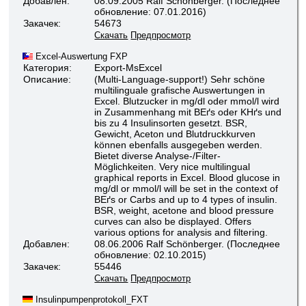
Добавлен:
08.09.2005 Ralf Schönberger. (Последнее
обновление: 07.01.2016)
Закачек:
54673
Скачать
Предпросмотр
Excel-Auswertung FXP
Категория:
Export-MsExcel
Описание:
(Multi-Language-support!) Sehr schöne
multilinguale grafische Auswertungen in
Excel. Blutzucker in mg/dl oder mmol/l wird
in Zusammenhang mit BEґs oder KHґs und
bis zu 4 Insulinsorten gesetzt. BSR,
Gewicht, Aceton und Blutdruckkurven
können ebenfalls ausgegeben werden.
Bietet diverse Analyse-/Filter-
Möglichkeiten. Very nice multilingual
graphical reports in Excel. Blood glucose in
mg/dl or mmol/l will be set in the context of
BEґs or Carbs and up to 4 types of insulin.
BSR, weight, acetone and blood pressure
curves can also be displayed. Offers
various options for analysis and filtering.
Добавлен:
08.06.2006 Ralf Schönberger. (Последнее
обновление: 02.10.2015)
Закачек:
55446
Скачать
Предпросмотр
Insulinpumpenprotokoll_FXT