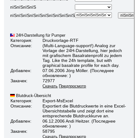
пїЅпїЅпїЅпїЅ
пїЅпїЅпїЅпїЅпїЅпїЅпїЅпїЅпїЅпїЅ
24H-Darstellung für Pumper
Категория:
Druckvorlage-RTF
Описание:
(Multi-Language-support!) Analog zur
Vorlage der 24H-Darstellung, hier jedoch
mit grafischem Basalratenprofil zu jedem
Tag. Like the 24h template, but with
graphical basalrate profile for each day.
Добавлен:
07.06.2006 Jörg Möller. (Последнее
обновление: )
Закачек:
72977
Скачать
Предпросмотр
Blutdruck-Übersicht
Категория:
Export-MsExcel
Описание:
Exportiert die Blutdruckwerte in eine Excel-
Übersichtstabelle und zeigt dort eine
entsprechende Blutdruckkurve an.
Добавлен:
06.12.2006 Andi Heitzer. (Последнее
обновление: )
Закачек:
58795
Скачать
Предпросмотр