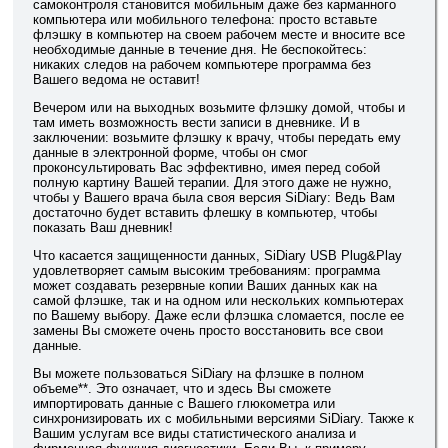
самоконтроля становится мобильным даже без карманного
компьютера или мобильного телефона: просто вставьте
флэшку в компьютер на своем рабочем месте и вносите все
необходимые данные в течение дня. Не беспокойтесь:
никаких следов на рабочем компьютере программа без
Вашего ведома не оставит!
Вечером или на выходных возьмите флэшку домой, чтобы и
там иметь возможность вести записи в дневнике. И в
заключении: возьмите флэшку к врачу, чтобы передать ему
данные в электронной форме, чтобы он смог
проконсультировать Вас эффективно, имея перед собой
полную картину Вашей терапии. Для этого даже не нужно,
чтобы у Вашего врача была своя версия SiDiary: Ведь Вам
достаточно будет вставить флешку в компьютер, чтобы
показать Ваш дневник!
Что касается защищенности данных, SiDiary USB Plug&Play
удовлетворяет самым высоким требованиям: программа
может создавать резервные копии Ваших данных как на
самой флэшке, так и на одном или нескольких компьютерах
по Вашему выбору. Даже если флэшка сломается, после ее
замены Вы сможете очень просто восстановить все свои
данные.
Вы можете пользоваться SiDiary на флэшке в полном
объеме**. Это означает, что и здесь Вы сможете
импортировать данные с Вашего глюкометра или
синхронизировать их с мобильными версиями SiDiary. Также к
Вашим услугам все виды статистического анализа и