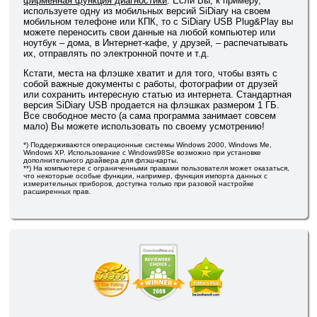
фирменная функция диагностики
. Если Вы, к примеру,
используете одну из мобильных версий SiDiary на своем
мобильном телефоне или КПК, то с SiDiary USB Plug&Play вы
можете переносить свои данные на любой компьютер или
ноутбук – дома, в Интернет-кафе, у друзей, – распечатывать
их, отправлять по электронной почте и т.д.
Кстати, места на флэшке хватит и для того, чтобы взять с
собой важные документы с работы, фотографии от друзей
или сохранить интересную статью из интернета. Стандартная
версия SiDiary USB продается на флэшках размером 1 ГБ.
Все свободное место (а сама программа занимает совсем
мало) Вы можете использовать по своему усмотрению!
*) Поддерживаются операционные системы Windows 2000, Windows Me,
Windows XP. Использование с Windows98Se возможно при установке
дополнительного драйвера для флэш-карты.
**) На компьютере с ограниченными правами пользователя может оказаться,
что некоторые особые функции, например, функция импорта данных с
измерительных приборов, доступна только при разовой настройке
расширенных прав.