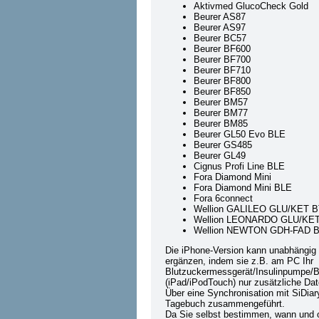
Aktivmed GlucoCheck Gold
Beurer AS87
Beurer AS97
Beurer BC57
Beurer BF600
Beurer BF700
Beurer BF710
Beurer BF800
Beurer BF850
Beurer BM57
Beurer BM77
Beurer BM85
Beurer GL50 Evo BLE
Beurer GS485
Beurer GL49
Cignus Profi Line BLE
Fora Diamond Mini
Fora Diamond Mini BLE
Fora 6connect
Wellion GALILEO GLU/KET 
Wellion LEONARDO GLU/KE
Wellion NEWTON GDH-FAD 
Die iPhone-Version kann unabhängig
ergänzen, indem sie z.B. am PC Ihr
Blutzuckermessgerät/Insulinpumpe/B
(iPad/iPodTouch) nur zusätzliche Dat
Über eine Synchronisation mit SiDia
Tagebuch zusammengeführt.
Da Sie selbst bestimmen, wann und ob