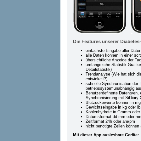
Die Features unserer Diabetes
einfachste Eingabe aller Date
alle Daten können in einer sc
übersichtliche Anzeige der Tag
umfangreiche Statistik-Grafi
Detailstatistik)
Trendanalyse (Wie hat sich d
entwickelt?)
schnelle Synchronisation der D
betriebssystemunabhängig ausd
Benutzerdefinerte Datentyen,
Synchronisierung mit SiDiary
Blutzuckerwerte können in mg
Gewichtseingabe in kg oder lb
Kohlenhydrate in Gramm oder 
Datumsformat dd.mm oder m
Zeitformat 24h oder am/pm
nicht benötigte Zeilen können
Mit dieser App auslesbare Geräte: