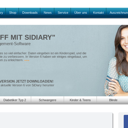
ary
Shop
Downloads
News
Service
Über uns
Kontakt
Auszeichnun
FF MIT SIDIARY"
agement-Software
s so viel einfacher. Daten eingeben ist ein Kinderspiel, und die
pie zu verbessern. In Version 6 haben wir einiges eingebaut, um
mm zu erleichtern.
»»»
VERSION JETZT DOWNLOADEN!
 aktuelle Version 6 von SiDiary herunter
Diabetiker Typ 2
Schwangere
Kinder & Teens
Blinde