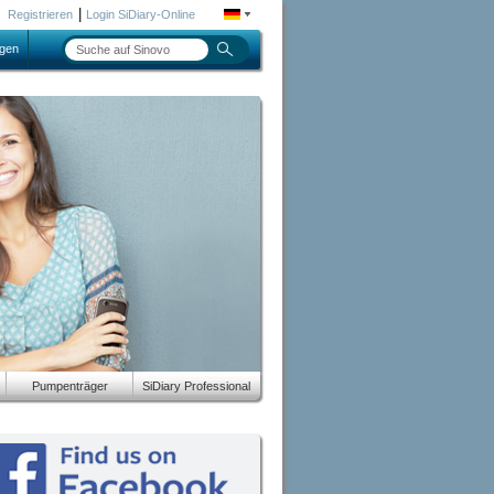
|
Registrieren
Login SiDiary-Online
gen
Pumpenträger
SiDiary Professional