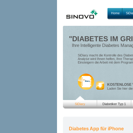
Home
SiDi
"DIABETES IM GRI
Ihre Intelligente Diabetes Man
SiDiary macht die Kontrolle des Diabete
Analyse wird Ihnen helfen, Ihre Thera
Einsteigern die Arbeit mit dem Progra
KOSTENLOSE 
Laden Sie hier die
SiDiary
Diabetiker Typ 1
Diabetes App für iPhone