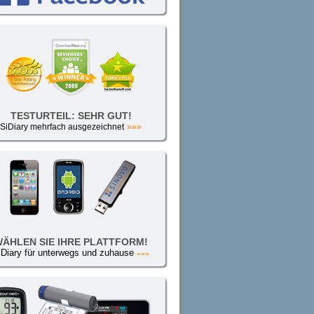
TESTURTEIL: SEHR GUT!
SiDiary mehrfach ausgezeichnet
»»»
ÄHLEN SIE IHRE PLATTFORM!
iDiary für unterwegs und zuhause
»»»