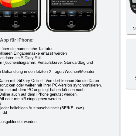
S
-App für iPhone:
n über die numerische Tastatur
rollbaren Eingabemaske erfasst werden
esdaten im SiDiary-Stil
ken (Kuchendiagramm, Verlaufskurve, Standardtag und
ie Behandlung in den letzten X Tagen/Wochen/Monaten
aten mit 'SiDiary Online'. Von dort können Sie die Daten
rucken oder weiter mit ihrer PC-Version synchronisieren.
 die sie auf dem PC angelegt haben können nach
 Online auch auf dem iPhone genutzt werden.
/dl oder mmol/l eingegeben werden
s
jeder beliebigen Austauscheinheit (BE/KE usw.)
m-dd
 ausgeblendet werden