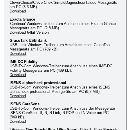
CleverChoice/CleverChek/SimpleDagnostics/Taidoc Messgeräts
am PC (3.3 MB).
Download
Exacta Glance
'Continua' Windows-Treiber zum Auslesen eines Exacta Glance
Messgeräts am PC. (2.8 MB)
Download 64bit Version
GlucoTalk USB iLink
USB-iLink Windows-Treiber zum Anschluss eines GlucoTalk-
Messgeräts am PC (789 kB).
Download
IME-DC Fidelity
USB-To-Com Windows-Treiber zum Anschluss eines IME-DC
Fidelity Messgeräts am PC (489 kB).
Download
iSENS alphacheck professional
USB-To-Com Windows-Treiber zum Anschluss eines iSENS
alphacheck professional Messgeräts am PC (9,2 MB).
Download
iSENS CareSens
USB-To-Com Windows-Treiber zum Anschluss der Messgeräte
iSENS CareSens II, N, N Link, N POP und N Voice am PC
(849 kB).
Download
Lifescan One Touch Ultra, Ultra Smart, Ultra 2, Ultra Easy etc.