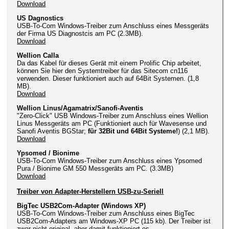
Download
US Dagnostics
USB-To-Com Windows-Treiber zum Anschluss eines Messgeräts
der Firma US Diagnostcis am PC (2.3MB).
Download
Wellion Calla
Da das Kabel für dieses Gerät mit einem Prolific Chip arbeitet,
können Sie hier den Systemtreiber für das Sitecom cn116
verwenden. Dieser funktioniert auch auf 64Bit Systemen. (1,8
MB).
Download
Wellion Linus/Agamatrix/Sanofi-Aventis
"Zero-Click" USB Windows-Treiber zum Anschluss eines Wellion
Linus Messgeräts am PC (Funktioniert auch für Wavesense und
Sanofi Aventis BGStar;
für 32Bit und 64Bit Systeme!
) (2,1 MB).
Download
Ypsomed / Bionime
USB-To-Com Windows-Treiber zum Anschluss eines Ypsomed
Pura / Bionime GM 550 Messgeräts am PC. (3.3MB)
Download
Treiber von Adapter-Herstellern USB-zu-Seriell
BigTec USB2Com-Adapter (Windows XP)
USB-To-Com Windows-Treiber zum Anschluss eines BigTec
USB2Com-Adapters am Windows-XP PC (115 kb). Der Treiber ist
zwar nicht original, aber damit funktioniert es.