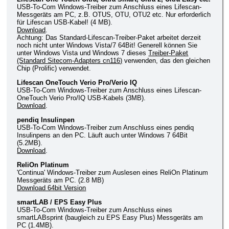
USB-To-Com Windows-Treiber zum Anschluss eines Lifescan-
Messgeräts am PC, z.B. OTUS, OTU, OTU2 etc. Nur erforderlich
für Lifescan USB-Kabel! (4 MB).
Download
.
Achtung: Das Standard-Lifescan-Treiber-Paket arbeitet derzeit
noch nicht unter Windows Vista/7 64Bit! Generell können Sie
unter Windows Vista und Windows 7 dieses
Treiber-Paket
(Standard Sitecom-Adapters cn116)
verwenden, das den gleichen
Chip (Prolific) verwendet.
Lifescan OneTouch Verio Pro/Verio IQ
USB-To-Com Windows-Treiber zum Anschluss eines Lifescan-
OneTouch Verio Pro/IQ USB-Kabels (3MB).
Download
.
pendiq Insulinpen
USB-To-Com Windows-Treiber zum Anschluss eines pendiq
Insulinpens an den PC. Läuft auch unter Windows 7 64Bit
(5.2MB).
Download
.
ReliOn Platinum
'Continua' Windows-Treiber zum Auslesen eines ReliOn Platinum
Messgeräts am PC. (2.8 MB)
Download 64bit Version
smartLAB / EPS Easy Plus
USB-To-Com Windows-Treiber zum Anschluss eines
smartLABsprint (baugleich zu EPS Easy Plus) Messgeräts am
PC (1.4MB).