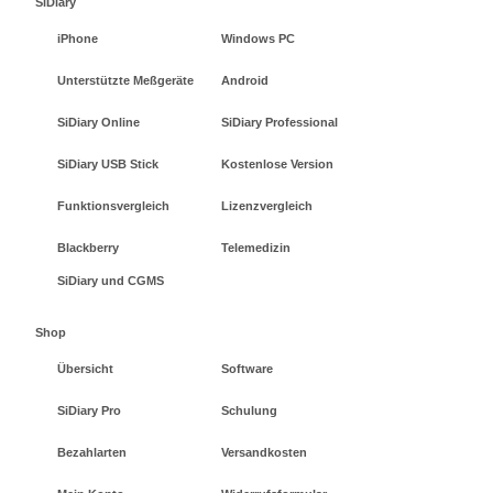
SiDiary
iPhone
Windows PC
Unterstützte Meßgeräte
Android
SiDiary Online
SiDiary Professional
SiDiary USB Stick
Kostenlose Version
Funktionsvergleich
Lizenzvergleich
Blackberry
Telemedizin
SiDiary und CGMS
Shop
Übersicht
Software
SiDiary Pro
Schulung
Bezahlarten
Versandkosten