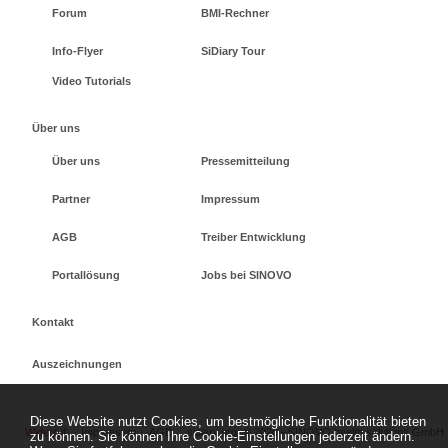
Forum
BMI-Rechner
Info-Flyer
SiDiary Tour
Video Tutorials
Über uns
Über uns
Pressemitteilung
Partner
Impressum
AGB
Treiber Entwicklung
Portallösung
Jobs bei SINOVO
Kontakt
Auszeichnungen
Diese Website nutzt Cookies, um bestmögliche Funktionalität bieten
Widerruf
Impressum
AGB
sidiary.org
©
2026 - SINOVO health solutions GmbH
zu können. Sie können Ihre Cookie-Einstellungen jederzeit ändern.