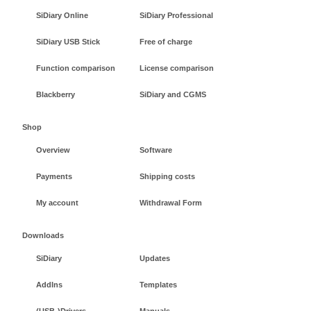
SiDiary Online
SiDiary Professional
SiDiary USB Stick
Free of charge
Function comparison
License comparison
Blackberry
SiDiary and CGMS
Shop
Overview
Software
Payments
Shipping costs
My account
Withdrawal Form
Downloads
SiDiary
Updates
AddIns
Templates
(USB-)Drivers
Manuals