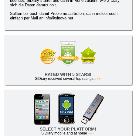
beendet, SiDiary startet und dann in Ruhe zusieht, wie SiDiary
sich die Daten daraus holt.
Sollten bei euch damit Probleme auftreten, dann meldet euch
einfach per Mail an
info@sinovo.net
RATED WITH 5 STARS!
SiDiary received several top ratings
»»»
SELECT YOUR PLATFORM!
SiDiary mobile and at home
»»»