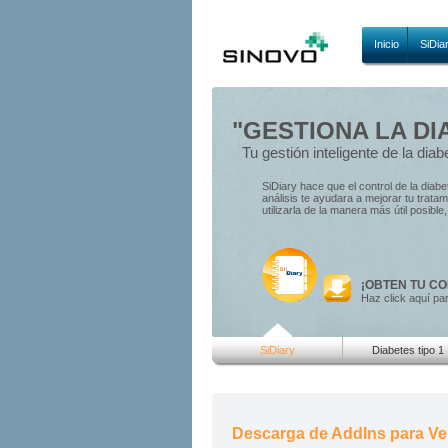
Inicio
SiDia
"GESTIONA LA DI
Tu gestión inteligente de la diab
SiDiary hace que el control de la diab
análisis te ayudara a mejorar tu trat
utilizarla de la manera más útil posibl
¡OBTEN TU CO
Haz click aquí pa
SiDiary
Diabetes tipo 1
Descarga de AddIns para Ver