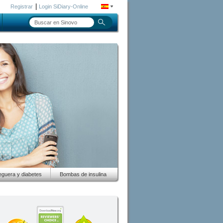
|
Registrar
Login SiDiary-Online
guera y diabetes
Bombas de insulina