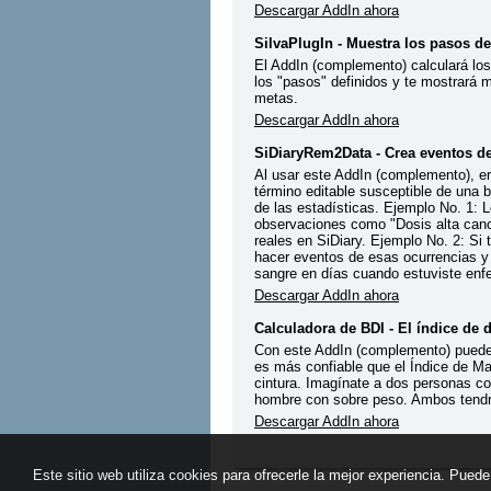
Descargar AddIn ahora
SilvaPlugIn - Muestra los pasos de
El AddIn (complemento) calculará lo
los "pasos" definidos y te mostrará m
metas.
Descargar AddIn ahora
SiDiaryRem2Data - Crea eventos d
Al usar este AddIn (complemento), er
término editable susceptible de una 
de las estadísticas. Ejemplo No. 1: 
observaciones como "Dosis alta canc
reales en SiDiary. Ejemplo No. 2: Si
hacer eventos de esas ocurrencias y 
sangre en días cuando estuviste enf
Descargar AddIn ahora
Calculadora de BDI - El índice de 
Con este AddIn (complemento) puedes 
es más confiable que el Índice de Mas
cintura. Imagínate a dos personas con 
hombre con sobre peso. Ambos tendr
Descargar AddIn ahora
Este sitio web utiliza cookies para ofrecerle la mejor experiencia. Pu