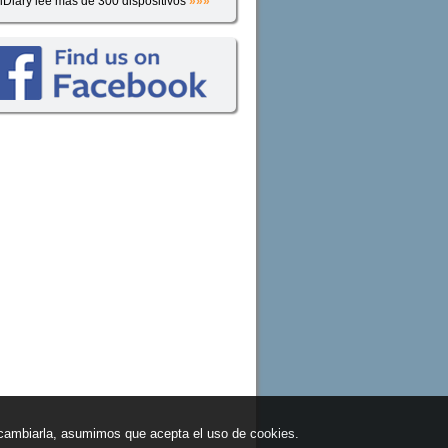
iDiary lee más de 300 dispositivos
»»»
n cambiarla, asumimos que acepta el uso de cookies.