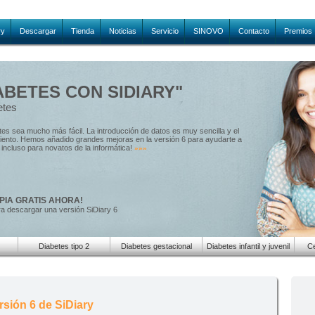
ry
Descargar
Tienda
Noticias
Servicio
SINOVO
Contacto
Premios
ABETES CON SIDIARY"
etes
etes sea mucho más fácil. La introducción de datos es muy sencilla y el
amiento. Hemos añadido grandes mejoras en la versión 6 para ayudarte a
e, incluso para novatos de la informática!
»»»
PIA GRATIS AHORA!
ra descargar una versión SiDiary 6
Diabetes tipo 2
Diabetes gestacional
Diabetes infantil y juvenil
Ce
sión 6 de SiDiary