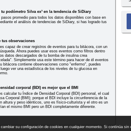
S
 tu podómetro Silva ex³ en la tendencia de SiDiary
s pasos promedio para todos los datos disponibles con base en
ediante el análisis de tendencias de SiDiary, si has logrado tus
e tus observaciones
es capaz de crear registros de eventos para tu bitácora, con un
búsqueda. Ahora puedes usar esos eventos como filtros dentro
Los datos descargados de tu bomba de insulina crea
elada". Simplemente usa este término para hacer de él eventos
 tu bitácora contiene observaciones como "enfermo", puedes
luego ver una estadística de los niveles de tu glucosa en
ermo.
densidad corporal (BDI) es mejor que el BMI
calcular tu Índice de Densidad Corporal (BDI) personal, el cual
a Corporal (BMI); porque el BDI incluye la circunferencia de la
altura y peso idénticos, uno es físico-culturista y el otro es un
ían el mismo BMI pero un BDI completamente diferente.
ede cambiar su configuración de cookies en cualquier momento. Si continúa si