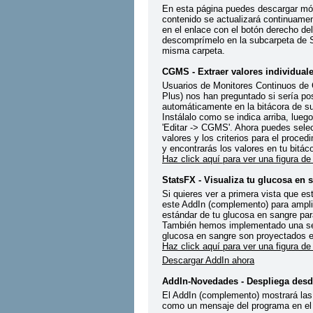
En esta página puedes descargar mód
contenido se actualizará continuamen
en el enlace con el botón derecho del
descomprímelo en la subcarpeta de S
misma carpeta.
CGMS - Extraer valores individuale
Usuarios de Monitores Continuos d
Plus) nos han preguntado si sería pos
automáticamente en la bitácora de 
Instálalo como se indica arriba, lueg
'Editar -> CGMS'. Ahora puedes selecc
valores y los criterios para el proced
y encontrarás los valores en tu bitáco
Haz click aquí para ver una figura d
StatsFX - Visualiza tu glucosa en 
Si quieres ver a primera vista que e
este AddIn (complemento) para amplia
estándar de tu glucosa en sangre pa
También hemos implementado una sema
glucosa en sangre son proyectados e
Haz click aquí para ver una figura d
Descargar AddIn ahora
AddIn-Novedades - Despliega desde
El AddIn (complemento) mostrará las
como un mensaje del programa en el á