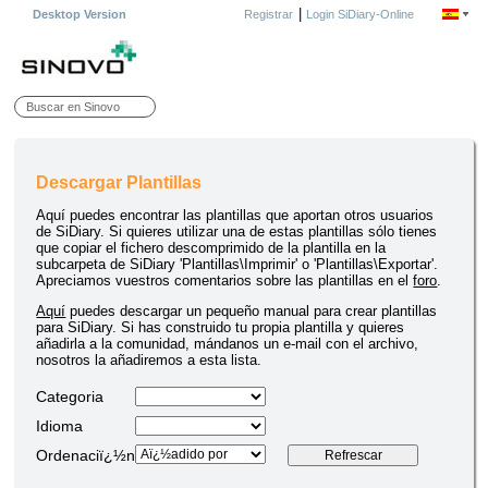
|
Desktop Version
Registrar
Login SiDiary-Online
Descargar Plantillas
Aquí puedes encontrar las plantillas que aportan otros usuarios
de SiDiary. Si quieres utilizar una de estas plantillas sólo tienes
que copiar el fichero descomprimido de la plantilla en la
subcarpeta de SiDiary 'Plantillas\Imprimir' o 'Plantillas\Exportar'.
Apreciamos vuestros comentarios sobre las plantillas en el
foro
.
Aquí
puedes descargar un pequeño manual para crear plantillas
para SiDiary. Si has construido tu propia plantilla y quieres
añadirla a la comunidad, mándanos un e-mail con el archivo,
nosotros la añadiremos a esta lista.
Categoria
Idioma
Ordenaciï¿½n