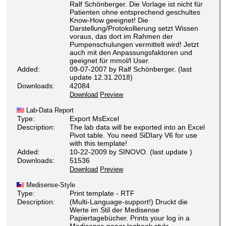
Ralf Schönberger. Die Vorlage ist nicht für
Patienten ohne entsprechend geschultes
Know-How geeignet! Die
Darstellung/Protokollierung setzt Wissen
voraus, das dort im Rahmen der
Pumpenschulungen vermittelt wird! Jetzt
auch mit den Anpassungsfaktoren und
geeignet für mmol/l User.
Added:
09-07-2007 by Ralf Schönberger. (last
update 12.31.2018)
Downloads:
42084
Download
Preview
Lab-Data Report
Type:
Export MsExcel
Description:
The lab data will be exported into an Excel
Pivot table. You need SiDIary V6 for use
with this template!
Added:
10-22-2009 by SINOVO. (last update )
Downloads:
51536
Download
Preview
Medisense-Style
Type:
Print template - RTF
Description:
(Multi-Language-support!) Druckt die
Werte im Stil der Medisense
Papiertagebücher. Prints your log in a
Medisense paper logbook style.