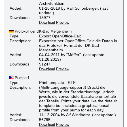
Archivfunktion.
Added:
01-28-2019 by Ralf Schönberger. (last
update )
Downloads:
15977
Download
Preview
Protokoll der DK-Bad Mergentheim
Type:
Export OpenOffice-Calc
Description:
Exportiert per OpenOffice-Calc die Daten in
das Protokoll-Format der DK-Bad
Mergentheim.
Added:
04-04-2011 by "Möffer". (last update
01.28.2019)
Downloads:
51247
Download
Preview
Pumper1
Type:
Print template - RTF
Description:
(Multi-Language-support!) Druckt die
Werte, wie in der Standardvorlage, jedoch
jeweils die verwendete Basalrate unterhalb
der Tabelle. Prints your data like the default
template but includes a graphical basal
profile from your pump for each day.
Added:
11-12-2004 by Alf Windhorst. (last update )
Downloads:
56795
Download
Preview