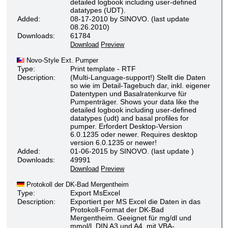
detailed logbook including user-defined
datatypes (UDT).
Added:
08-17-2010 by SINOVO. (last update
08.26.2010)
Downloads:
61784
Download
Preview
Novo-Style Ext. Pumper
Type:
Print template - RTF
Description:
(Multi-Language-support!) Stellt die Daten
so wie im Detail-Tagebuch dar, inkl. eigener
Datentypen und Basalratenkurve für
Pumpenträger. Shows your data like the
detailed logbook including user-defined
datatypes (udt) and basal profiles for
pumper. Erfordert Desktop-Version
6.0.1235 oder newer. Requires desktop
version 6.0.1235 or newer!
Added:
01-06-2015 by SINOVO. (last update )
Downloads:
49991
Download
Preview
Protokoll der DK-Bad Mergentheim
Type:
Export MsExcel
Description:
Exportiert per MS Excel die Daten in das
Protokoll-Format der DK-Bad
Mergentheim. Geeignet für mg/dl und
mmol/l, DIN A3 und A4, mit VBA-