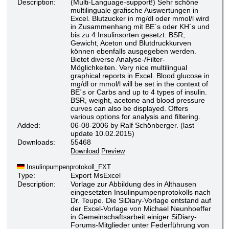
Description:
(Multi-Language-support!) Sehr schöne
multilinguale grafische Auswertungen in
Excel. Blutzucker in mg/dl oder mmol/l wird
in Zusammenhang mit BE´s oder KH´s und
bis zu 4 Insulinsorten gesetzt. BSR,
Gewicht, Aceton und Blutdruckkurven
können ebenfalls ausgegeben werden.
Bietet diverse Analyse-/Filter-
Möglichkeiten. Very nice multilingual
graphical reports in Excel. Blood glucose in
mg/dl or mmol/l will be set in the context of
BE´s or Carbs and up to 4 types of insulin.
BSR, weight, acetone and blood pressure
curves can also be displayed. Offers
various options for analysis and filtering.
Added:
06-08-2006 by Ralf Schönberger. (last
update 10.02.2015)
Downloads:
55468
Download
Preview
Insulinpumpenprotokoll_FXT
Type:
Export MsExcel
Description:
Vorlage zur Abbildung des in Althausen
eingesetzten Insulinpumpenprotokolls nach
Dr. Teupe. Die SiDiary-Vorlage entstand auf
der Excel-Vorlage von Michael Neunhoeffer
in Gemeinschaftsarbeit einiger SiDiary-
Forums-Mitglieder unter Federführung von