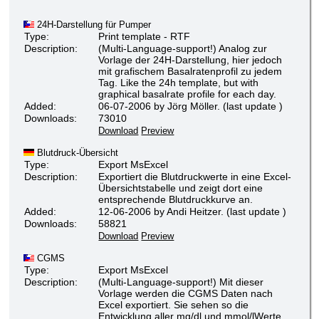
24H-Darstellung für Pumper
Type:
Print template - RTF
Description:
(Multi-Language-support!) Analog zur
Vorlage der 24H-Darstellung, hier jedoch
mit grafischem Basalratenprofil zu jedem
Tag. Like the 24h template, but with
graphical basalrate profile for each day.
Added:
06-07-2006 by Jörg Möller. (last update )
Downloads:
73010
Download
Preview
Blutdruck-Übersicht
Type:
Export MsExcel
Description:
Exportiert die Blutdruckwerte in eine Excel-
Übersichtstabelle und zeigt dort eine
entsprechende Blutdruckkurve an.
Added:
12-06-2006 by Andi Heitzer. (last update )
Downloads:
58821
Download
Preview
CGMS
Type:
Export MsExcel
Description:
(Multi-Language-support!) Mit dieser
Vorlage werden die CGMS Daten nach
Excel exportiert. Sie sehen so die
Entwicklung aller mg/dl und mmol/lWerte