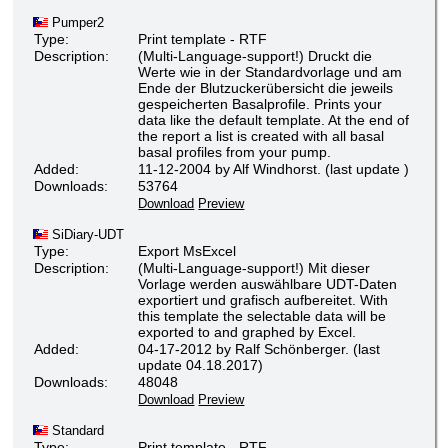
Pumper2
Type:
Print template - RTF
Description:
(Multi-Language-support!) Druckt die
Werte wie in der Standardvorlage und am
Ende der Blutzuckerübersicht die jeweils
gespeicherten Basalprofile. Prints your
data like the default template. At the end of
the report a list is created with all basal
basal profiles from your pump.
Added:
11-12-2004 by Alf Windhorst. (last update )
Downloads:
53764
Download
Preview
SiDiary-UDT
Type:
Export MsExcel
Description:
(Multi-Language-support!) Mit dieser
Vorlage werden auswählbare UDT-Daten
exportiert und grafisch aufbereitet. With
this template the selectable data will be
exported to and graphed by Excel.
Added:
04-17-2012 by Ralf Schönberger. (last
update 04.18.2017)
Downloads:
48048
Download
Preview
Standard
Type:
Print template - RTF