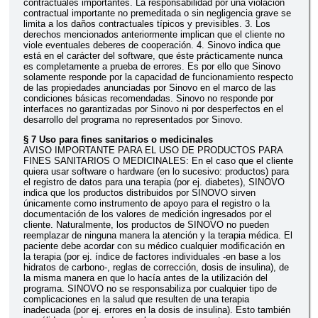
contractuales importantes. La responsabilidad por una violación
contractual importante no premeditada o sin negligencia grave se
limita a los daños contractuales típicos y previsibles. 3. Los
derechos mencionados anteriormente implican que el cliente no
viole eventuales deberes de cooperación. 4. Sinovo indica que
está en el carácter del software, que éste prácticamente nunca
es completamente a prueba de errores. Es por ello que Sinovo
solamente responde por la capacidad de funcionamiento respecto
de las propiedades anunciadas por Sinovo en el marco de las
condiciones básicas recomendadas. Sinovo no responde por
interfaces no garantizadas por Sinovo ni por desperfectos en el
desarrollo del programa no representados por Sinovo.
§ 7 Uso para fines sanitarios o medicinales
AVISO IMPORTANTE PARA EL USO DE PRODUCTOS PARA
FINES SANITARIOS O MEDICINALES: En el caso que el cliente
quiera usar software o hardware (en lo sucesivo: productos) para
el registro de datos para una terapia (por ej. diabetes), SINOVO
indica que los productos distribuidos por SINOVO sirven
únicamente como instrumento de apoyo para el registro o la
documentación de los valores de medición ingresados por el
cliente. Naturalmente, los productos de SINOVO no pueden
reemplazar de ninguna manera la atención y la terapia médica. El
paciente debe acordar con su médico cualquier modificación en
la terapia (por ej. índice de factores individuales -en base a los
hidratos de carbono-, reglas de corrección, dosis de insulina), de
la misma manera en que lo hacía antes de la utilización del
programa. SINOVO no se responsabiliza por cualquier tipo de
complicaciones en la salud que resulten de una terapia
inadecuada (por ej. errores en la dosis de insulina). Esto también