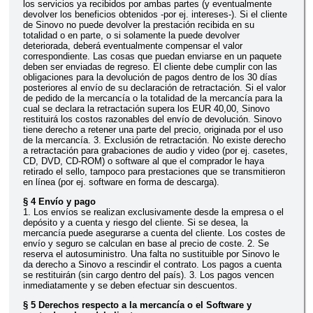
los servicios ya recibidos por ambas partes (y eventualmente
devolver los beneficios obtenidos -por ej. intereses-). Si el cliente
de Sinovo no puede devolver la prestación recibida en su
totalidad o en parte, o si solamente la puede devolver
deteriorada, deberá eventualmente compensar el valor
correspondiente. Las cosas que puedan enviarse en un paquete
deben ser enviadas de regreso. El cliente debe cumplir con las
obligaciones para la devolución de pagos dentro de los 30 días
posteriores al envío de su declaración de retractación. Si el valor
de pedido de la mercancía o la totalidad de la mercancía para la
cual se declara la retractación supera los EUR 40,00, Sinovo
restituirá los costos razonables del envío de devolución. Sinovo
tiene derecho a retener una parte del precio, originada por el uso
de la mercancía. 3. Exclusión de retractación. No existe derecho
a retractación para grabaciones de audio y video (por ej. casetes,
CD, DVD, CD-ROM) o software al que el comprador le haya
retirado el sello, tampoco para prestaciones que se transmitieron
en línea (por ej. software en forma de descarga).
§ 4 Envío y pago
1. Los envíos se realizan exclusivamente desde la empresa o el
depósito y a cuenta y riesgo del cliente. Si se desea, la
mercancía puede asegurarse a cuenta del cliente. Los costes de
envío y seguro se calculan en base al precio de coste. 2. Se
reserva el autosuministro. Una falta no sustituible por Sinovo le
da derecho a Sinovo a rescindir el contrato. Los pagos a cuenta
se restituirán (sin cargo dentro del país). 3. Los pagos vencen
inmediatamente y se deben efectuar sin descuentos.
§ 5 Derechos respecto a la mercancía o el Software y