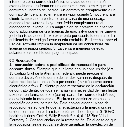
internet o como correo electrónico un aviso de confirmación,
eventualmente en forma de un correo electrónico en el que se
confirma el ingreso del pedido. Un contrato de compraventa o un
contrato de licencia recién entra en vigor cuando Sinovo envía al
cliente la mercancía pedida o, en el caso de una descarga,
cuando el software se haya transferido completamente al
ordenador del cliente. 2. La adquisición de software se entiende
como adquisición de una licencia de uso, salvo que entre Sinovo
y el cliente se acuerde expresamente por escrito lo contrario. La
publicación del código fuente queda excluida. El derecho sobre el
uso del software implica la aceptación de las condiciones de
licencia correspondientes. 3. La venta a menores de edad
solamente es posible con pago anticipado.
§ 3 Revocación
1. Instrucción sobre la posibilidad de retractación para
consumidores.
Siempre que el cliente sea un consumidor (Art.
13 Código Civil de la Alemania Federal), puede revocar el
contrato devolviéndolo dentro de las dos semanas después de
haber recibido la mercancía o por escrito (también como correo
electrónico o fax). El cliente puede retractarse de la declaración
de contrato dentro de (dos semanas) sin necesidad de manifestar
razones, en forma de texto (por ej. carta, fax, correo electrónico)
o devolviendo la mercancía. El plazo no comienza antes de la
recepción de esta instrucción. Para salvaguardar el plazo de
revocación es suficiente que la retractación o la mercancía se
envíen puntualmente. La retractación se debe dirigir a: SINOVO
health solutions GmbH, Willy-Brandt-Str. 4, 61118 Bad Vilbel,
Germany 2. Consecuencias de la retractación. En el caso de que
la revocación sea efectiva, se debe garantizar la devolución de