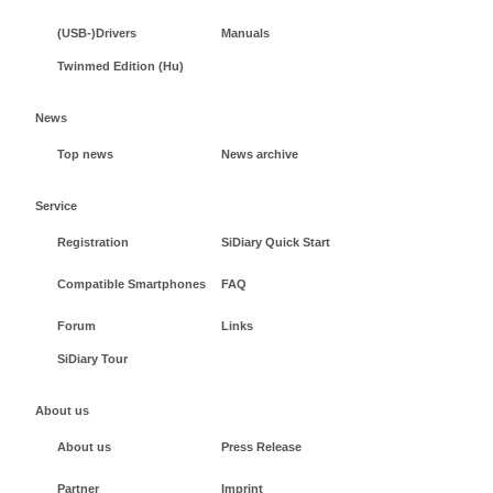
(USB-)Drivers
Manuals
Twinmed Edition (Hu)
News
Top news
News archive
Service
Registration
SiDiary Quick Start
Compatible Smartphones
FAQ
Forum
Links
SiDiary Tour
About us
About us
Press Release
Partner
Imprint