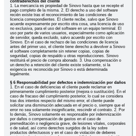
contraderechos del cliente
1. La mercancía es propiedad de Sinovo hasta que se recepte el
pago completo de la misma. 2. El derecho a uso del software
recién existe tras el reconocimiento de las condiciones de
licencia correspondientes. El cliente recibe, salvo que Sinovo
acuerde expresamente por escrito otra cosa, una licencia de uso
no exclusiva, para el uso del software en un equipo terminal. El
uso por parte de varios usuarios, especialmente como aplicación
de servidor, queda excluido, salvo acuerdo por escrito con
Sinovo. En el caso de rechazo de las condiciones de licencia
antes del primer uso, el cliente tiene derecho a devolver a Sinovo
el software completamente sin retener copias, copias de
seguridad, copias de respaldo u otras reproducciones. Sinovo
restituirá el precio de compra abonado. 3. Una compensación o
un derecho a retención del cliente existe solamente, si la
exigencia es reconocida por Sinovo o está determinada
legalmente.
§ 6 Responsabilidad por defectos e indemnización por daños
1. En el caso de deficiencias el cliente puede reclamar en
primeramente cumplimiento posterior (mejora o sustitución). En el
caso de fracaso del cumplimiento posterior, lo cual se considera
tras dos intentos respecto del mismo error, el cliente puede
solicitar una disminución adecuada en el precio o, siempre que el
error no sea solamente insignificante, rescindir el contrato. 2. Por
lo demás, Sinovo solamente es responsable por indemnización
por daños o compensación de gastos en el caso de
premeditación o negligencia grave, de lesiones vitales, corporales
o de salud, así como derechos surgidos de la ley sobre
productos defectuosos y en el caso de violación de deberes