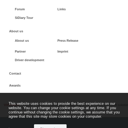
Forum
Links
SiDiary Tour
About us
About us
Press Release
Partner
Imprint
Driver development
Contact
Awards
This website uses cookies to provide the best experience on our
Withdrawal
Imprint
Terms + conditions
sidiary.org
©
2026 - SINOVO health solutio
website. You can change your cookie settings at any time. If you
GmbH
continue without changing the cookie settings, we assume that you
agree that this site may store cookies on your computer.