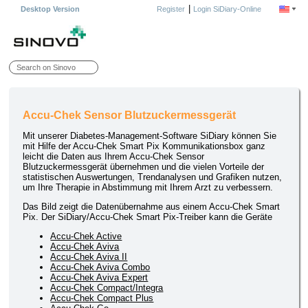
|
Desktop Version
Register
Login SiDiary-Online
Accu-Chek Sensor Blutzuckermessgerät
Mit unserer Diabetes-Management-Software SiDiary können Sie
mit Hilfe der Accu-Chek Smart Pix Kommunikationsbox ganz
leicht die Daten aus Ihrem Accu-Chek Sensor
Blutzuckermessgerät übernehmen und die vielen Vorteile der
statistischen Auswertungen, Trendanalysen und Grafiken nutzen,
um Ihre Therapie in Abstimmung mit Ihrem Arzt zu verbessern.
Das Bild zeigt die Datenübernahme aus einem Accu-Chek Smart
Pix. Der SiDiary/Accu-Chek Smart Pix-Treiber kann die Geräte
Accu-Chek Active
Accu-Chek Aviva
Accu-Chek Aviva II
Accu-Chek Aviva Combo
Accu-Chek Aviva Expert
Accu-Chek Compact/Integra
Accu-Chek Compact Plus